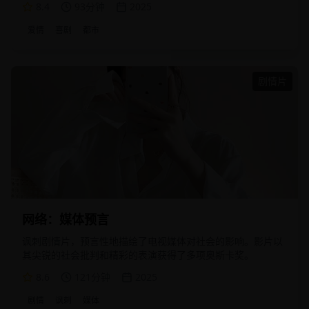
8.4
93分钟
2025
爱情
喜剧
都市
剧情片
网络：媒体预言
讽刺剧情片，预言性地描绘了电视媒体对社会的影响。影片以
其尖锐的社会批判和精彩的表演获得了多项奥斯卡奖。
8.6
121分钟
2025
剧情
讽刺
媒体