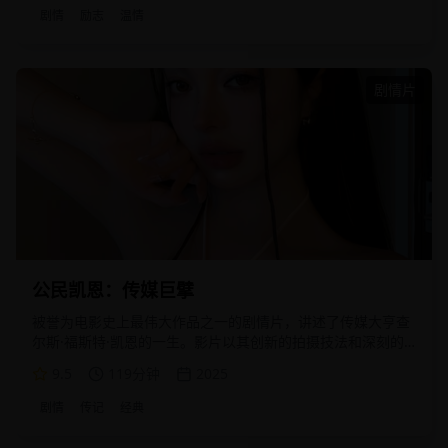
剧情
励志
温情
剧情片
公民凯恩：传媒巨擘
被誉为电影史上最伟大作品之一的剧情片，讲述了传媒大亨查
尔斯·福斯特·凯恩的一生。影片以其创新的拍摄技法和深刻的
主题内涵影响了无数后来者。
9.5
119分钟
2025
剧情
传记
经典