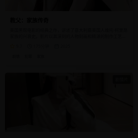
教父：家族传奇
美国黑帮电影的经典之作，讲述了意大利裔美国人维托·柯里昂
家族的兴衰史。影片以其深刻的人物刻画和精湛的制作工艺成
为电影史上的里程碑。
9.7
175分钟
2025
剧情
犯罪
家族
剧情片