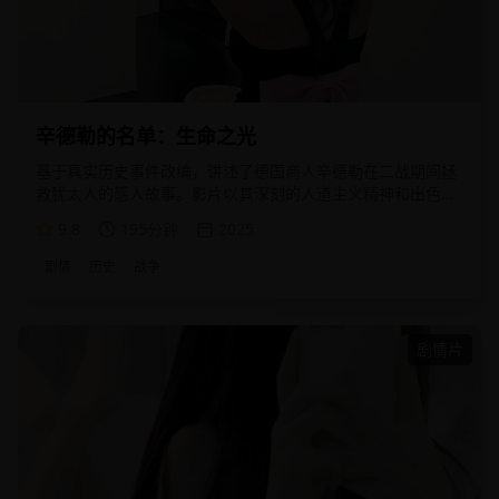
辛德勒的名单：生命之光
基于真实历史事件改编，讲述了德国商人辛德勒在二战期间拯
救犹太人的感人故事。影片以其深刻的人道主义精神和出色的
艺术表现力获得了广泛赞誉。
9.8
195分钟
2025
剧情
历史
战争
剧情片