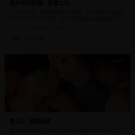
肖申克的救赎：希望之光
一个关于希望、友谊和救赎的感人故事，讲述了银行家安迪在
肖申克监狱中的生活经历。影片以其深刻的主题和出色的表演
成为影史经典。
9.6
142分钟
2025
剧情
励志
友谊
剧情片
教父2：帝国延续
教父系列的续集，同时讲述了维托·柯里昂的青年时代和迈克尔