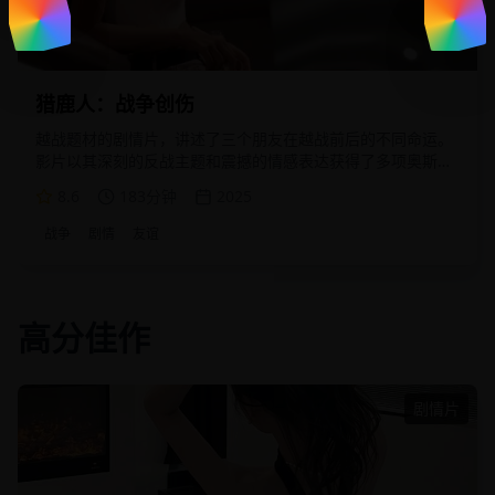
猎鹿人：战争创伤
越战题材的剧情片，讲述了三个朋友在越战前后的不同命运。
影片以其深刻的反战主题和震撼的情感表达获得了多项奥斯卡
奖。
8.6
183分钟
2025
战争
剧情
友谊
高分佳作
剧情片