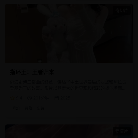
奇幻片
指环王：王者归来
奇幻史诗三部曲的终章，讲述了中土世界最后的决战和阿拉贡
登基为王的故事。影片以其宏大的世界观和精彩的战斗场面成
为奇幻电影的标杆。
9.4
201分钟
2025
奇幻
冒险
史诗
爱情片