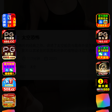
异形：太空恐怖
科幻恐怖片的经典之作，讲述了太空船员与致命外星生物的生
死搏斗。影片以其紧张的氛围和创新的怪物设计成为恐怖片的
里程碑。
8.7
117分钟
2025
恐怖
科幻
太空
战争片