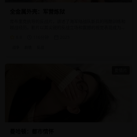
全金属外壳：军营炼狱
库布里克执导的反战片，讲述了海军陆战队新兵的残酷训练和
越战经历。影片以其尖锐的反战立场和震撼的视觉表现成为战
争片的经典。
8.8
116分钟
2025
战争
剧情
反战
爱情片
曼哈顿：都市情怀