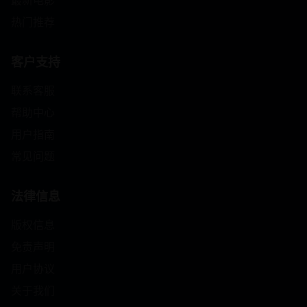
最新电影
热门推荐
客户支持
联系客服
帮助中心
用户指南
常见问题
法律信息
版权信息
免责声明
用户协议
关于我们