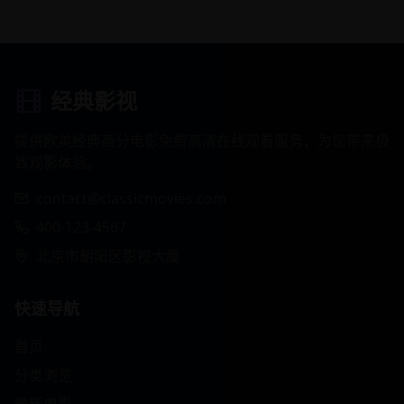
经典影视
提供欧美经典高分电影免费高清在线观看服务，为您带来极
致观影体验。
contact@classicmovies.com
400-123-4567
北京市朝阳区影视大厦
快速导航
首页
分类浏览