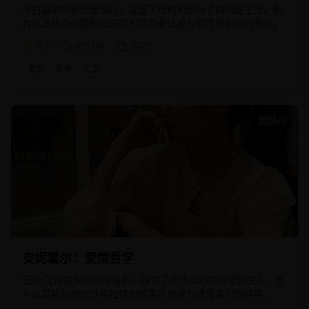
黑白摄影的都市爱情片，展现了纽约知识分子的情感生活。影
片以其优美的摄影和深刻的情感表达成为都市电影的代表作。
8.3
96分钟
2025
爱情
都市
文艺
爱情片
安妮霍尔：爱情哲学
伍迪·艾伦执导的浪漫喜剧，探讨了现代都市中的爱情关系。影
片以其机智的对话和独特的叙事风格成为浪漫喜剧的经典。