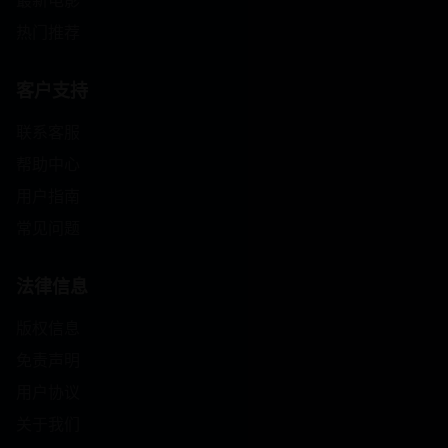
最新电影
热门推荐
客户支持
联系客服
帮助中心
用户指南
常见问题
法律信息
版权信息
免责声明
用户协议
关于我们