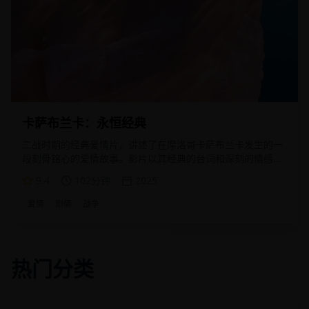
卡萨布兰卡：永恒经典
二战时期的经典爱情片，讲述了在摩洛哥卡萨布兰卡发生的一
段刻骨铭心的爱情故事。影片以其经典的台词和深刻的情感表
达成为电影史上的瑰宝。
9.4
102分钟
2025
爱情
剧情
战争
热门分类