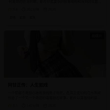
·柯里昂的统治时期。影片以其复杂的叙事结构和深刻的主题探
讨超越了前作。
9.6
202分钟
2025
剧情
犯罪
家族
剧情片
阿甘正传：人生如戏
一个智商不高但心地善良的男子阿甘，在风云变幻的几十年间
创造了一个又一个奇迹的温馨励志故事。影片以其独特的叙事
方式和深刻的人生哲理感动了无数观众。
9.5
142分钟
2025