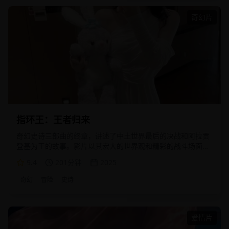
奇幻片
指环王：王者归来
奇幻史诗三部曲的终章，讲述了中土世界最后的决战和阿拉贡
登基为王的故事。影片以其宏大的世界观和精彩的战斗场面成
为奇幻电影的标杆。
9.4
201分钟
2025
奇幻
冒险
史诗
爱情片