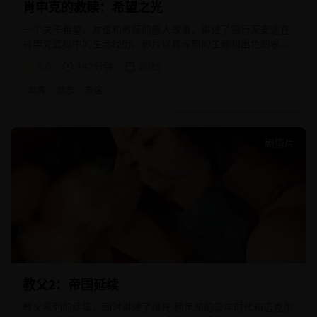
肖申克的救赎：希望之光
一个关于希望、友谊和救赎的感人故事，讲述了银行家安迪在
肖申克监狱中的生活经历。影片以其深刻的主题和出色的表演
成为影史经典。
9.6
142分钟
2025
剧情
励志
友谊
剧情片
教父2：帝国延续
教父系列的续集，同时讲述了维托·柯里昂的青年时代和迈克尔