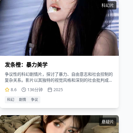
科幻片
发条橙：暴力美学
争议性的科幻剧情片，探讨了暴力、自由意志和社会控制的
复杂关系。影片以其独特的视觉风格和深刻的社会批判成为
电影史上的争议之作。
8.6
136分钟
2025
科幻
剧情
争议
悬疑片