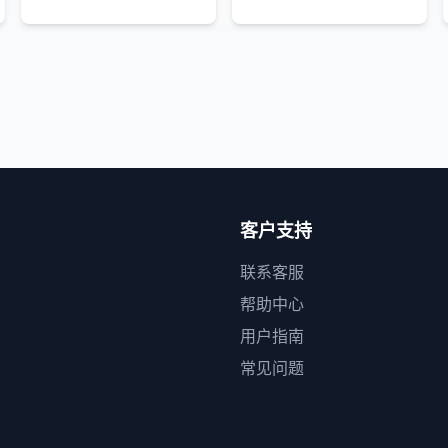
客户支持
联系客服
帮助中心
用户指南
常见问题