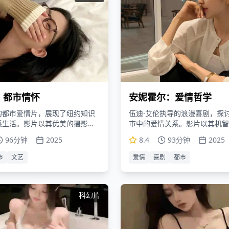
：都市情怀
安妮霍尔：爱情哲学
的都市爱情片，展现了纽约知识
伍迪·艾伦执导的浪漫喜剧，探
感生活。影片以其优美的摄影和
市中的爱情关系。影片以其机智
感表达成为都市电影的代表作。
独特的叙事风格成为浪漫喜剧的
96分钟
2025
8.4
93分钟
2025
市
文艺
爱情
喜剧
都市
科幻片