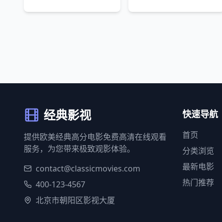
经典影视
快速导航
首页
提供欧美经典高分电影免费高清在线观看
服务，为您带来极致观影体验。
分类浏览
最新电影
contact@classicmovies.com
热门推荐
400-123-4567
北京市朝阳区影视大厦