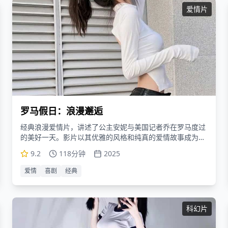
爱情片
罗马假日：浪漫邂逅
经典浪漫爱情片，讲述了公主安妮与美国记者乔在罗马度过
的美好一天。影片以其优雅的风格和纯真的爱情故事成为爱
情片的典范。
9.2
118分钟
2025
爱情
喜剧
经典
科幻片