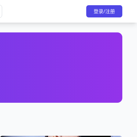
登录/注册