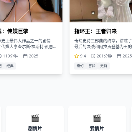
恩：传媒巨擘
指环王：王者归来
影史上最伟大作品之一的剧情
奇幻史诗三部曲的终章，讲述了
传媒大亨查尔斯·福斯特·凯恩的
最后的决战和阿拉贡登基为王的
片以其创新的拍摄技法和深刻的
片以其宏大的世界观和精彩的战
119分钟
2025
9.4
201分钟
2025
影响了无数后来者。
为奇幻电影的标杆。
记
经典
奇幻
冒险
史诗
🎬
🎬
剧情片
爱情片