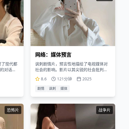
网络：媒体预言
讨了现代都
讽刺剧情片，预言性地描绘了电视媒体对
的对话和
社会的影响。影片以其尖锐的社会批判和
经典。
精彩的表演获得了多项奥斯卡奖。
8.6
121分钟
2025
剧情
讽刺
媒体
恐怖片
战争片