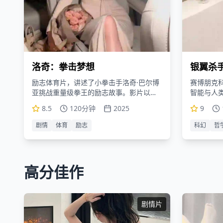
洛奇：拳击梦想
银翼杀
励志体育片，讲述了小拳击手洛奇·巴尔博
赛博朋克
亚挑战重量级拳王的励志故事。影片以其
智能与人
感人的情感表达和励志的主题成为体育电
特的视觉
8.5
120分钟
2025
9
影的经典。
个科幻电
剧情
体育
励志
科幻
哲
高分佳作
剧情片