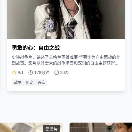
勇敢的心：自由之战
史诗战争片，讲述了苏格兰英雄威廉·华莱士为自由而战的壮
烈故事。影片以其宏大的战争场面和深刻的自由主题获得了
多项奥斯卡奖。
9.1
178分钟
2025
战争
历史
英雄
爱情片