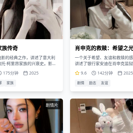
家族传奇
肖申克的救赎：希望之
电影的经典之作，讲述了意大利
一个关于希望、友谊和救赎的感
维托·柯里昂家族的兴衰史。影片
讲述了银行家安迪在肖申克监狱
的人物刻画和精湛的制作工艺成
经历。影片以其深刻的主题和出
175分钟
2025
9.6
142分钟
2025
上的里程碑。
成为影史经典。
罪
家族
剧情
励志
友谊
剧情片