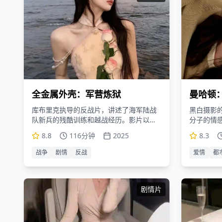
全金属外壳：军营炼狱
曼哈顿
库布里克执导的反战片，讲述了海军陆战
黑白摄影
队新兵的残酷训练和越战经历。影片以其
分子的情
尖锐的反战立场和震撼的视觉表现成为战
深刻的情
8.8
116分钟
2025
8.3
争片的经典。
战争
剧情
反战
爱情
都
剧情片