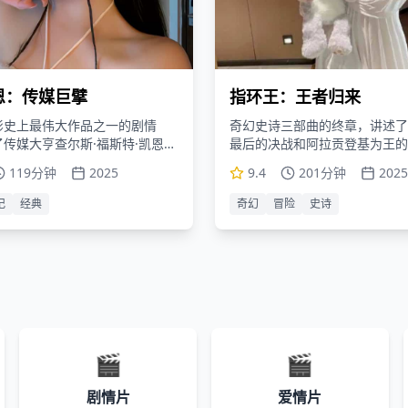
恩：传媒巨擘
指环王：王者归来
影史上最伟大作品之一的剧情
奇幻史诗三部曲的终章，讲述了
传媒大亨查尔斯·福斯特·凯恩的
最后的决战和阿拉贡登基为王的
片以其创新的拍摄技法和深刻的
片以其宏大的世界观和精彩的战
119分钟
2025
9.4
201分钟
2025
影响了无数后来者。
为奇幻电影的标杆。
记
经典
奇幻
冒险
史诗
🎬
🎬
剧情片
爱情片