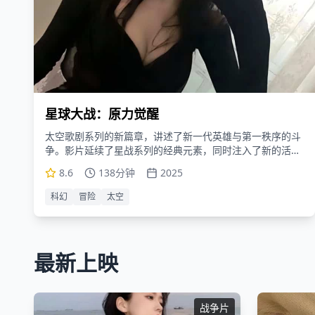
星球大战：原力觉醒
太空歌剧系列的新篇章，讲述了新一代英雄与第一秩序的斗
争。影片延续了星战系列的经典元素，同时注入了新的活力
和创意。
8.6
138分钟
2025
科幻
冒险
太空
最新上映
战争片