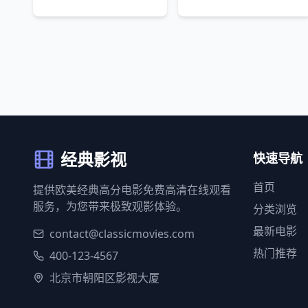
经典影视
快速导航
首页
提供欧美经典高分电影免费高清在线观看
服务，为您带来极致观影体验。
分类浏览
最新电影
contact@classicmovies.com
热门推荐
400-123-4567
北京市朝阳区影视大厦