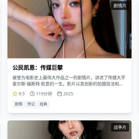
剧情片
公民凯恩：传媒巨擘
被誉为电影史上最伟大作品之一的剧情片，讲述了传媒大亨
查尔斯·福斯特·凯恩的一生。影片以其创新的拍摄技法和深
刻的主题内涵影响了无数后来者。
9.5
119分钟
2025
剧情
传记
经典
战争片