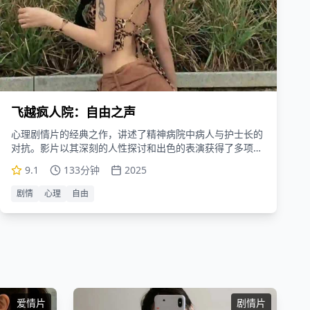
飞越疯人院：自由之声
心理剧情片的经典之作，讲述了精神病院中病人与护士长的
对抗。影片以其深刻的人性探讨和出色的表演获得了多项奥
斯卡奖。
9.1
133分钟
2025
剧情
心理
自由
爱情片
剧情片