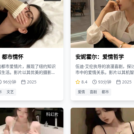
：都市情怀
安妮霍尔：爱情哲学
的都市爱情片，展现了纽约知识
伍迪·艾伦执导的浪漫喜剧，探
感生活。影片以其优美的摄影和
市中的爱情关系。影片以其机智
感表达成为都市电影的代表作。
独特的叙事风格成为浪漫喜剧的
96分钟
2025
8.4
93分钟
2025
市
文艺
爱情
喜剧
都市
科幻片