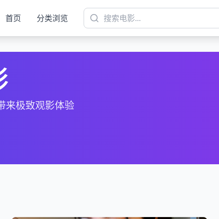
首页
分类浏览
影
带来极致观影体验