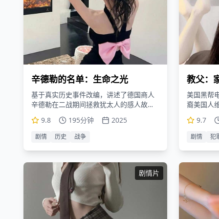
辛德勒的名单：生命之光
教父：
基于真实历史事件改编，讲述了德国商人
美国黑帮
辛德勒在二战期间拯救犹太人的感人故
裔美国人
事。影片以其深刻的人道主义精神和出色
以其深刻
9.8
195分钟
2025
9.7
的艺术表现力获得了广泛赞誉。
为电影史
剧情
历史
战争
剧情
犯
剧情片