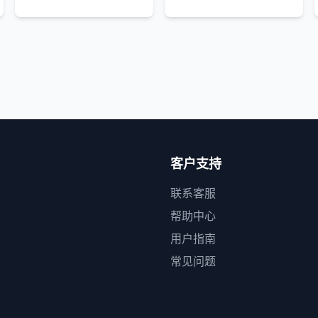
客户支持
联系客服
帮助中心
用户指南
常见问题