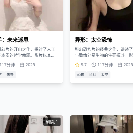
手：未来迷思
异形：太空恐怖
科幻片的开山之作，探讨了人工
科幻恐怖片的经典之作，讲述了
类本质的哲学命题。影片以其独
与致命外星生物的生死搏斗。影
风格和深刻的思想内涵影响了整
张的氛围和创新的怪物设计成为
117分钟
2025
8.7
117分钟
2025
影类型。
里程碑。
学
未来
恐怖
科幻
太空
剧情片